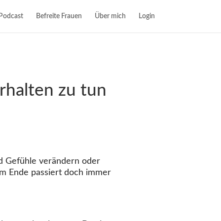
Podcast
Befreite Frauen
Über mich
Login
halten zu tun
d Gefühle verändern oder
 am Ende passiert doch immer