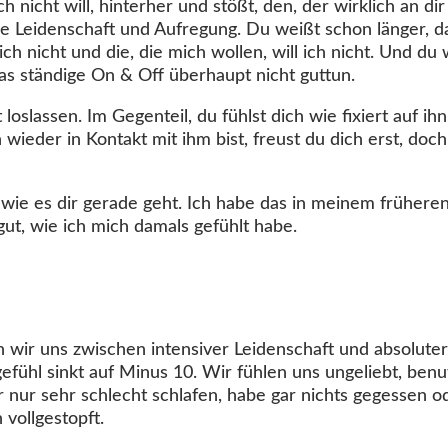
nicht will, hinterher und stößt, den, der wirklich an dir i
 die Leidenschaft und Aufregung. Du weißt schon länger, d
 mich nicht und die, die mich wollen, will ich nicht. Und du
s ständige On & Off überhaupt nicht guttun.
oslassen. Im Gegenteil, du fühlst dich wie fixiert auf ihn, 
ieder in Kontakt mit ihm bist, freust du dich erst, doc
 wie es dir gerade geht. Ich habe das in meinem früheren
ut, wie ich mich damals gefühlt habe.
n wir uns zwischen intensiver Leidenschaft und absolute
fühl sinkt auf Minus 10. Wir fühlen uns ungeliebt, benutz
 nur sehr schlecht schlafen, habe gar nichts gegessen 
vollgestopft.