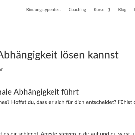
Bindungstypentest
Coaching
Kurse
Blog
bhängigkeit lösen kannst
ar
ale Abhängigkeit führt
nes? Hoffst du, dass er sich für dich entscheidet? Fühlst
t es dir schlecht. Ängste steigen in dir auf und du wirst u