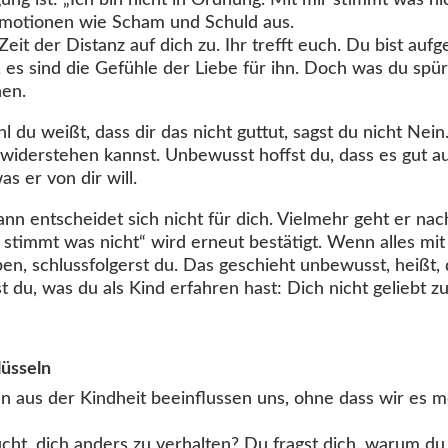
 ist: „Ich bin nicht in Ordnung. Mit mir stimmt was nic
Emotionen wie Scham und Schuld aus.
it der Distanz auf dich zu. Ihr trefft euch. Du bist aufg
es sind die Gefühle der Liebe für ihn. Doch was du spürs
en.
ohl du weißt, dass dir das nicht guttut, sagst du nicht N
 widerstehen kannst. Unbewusst hoffst du, dass es gut a
as er von dir will.
ann entscheidet sich nicht für dich. Vielmehr geht er nac
stimmt was nicht“ wird erneut bestätigt. Wenn alles mi
eben, schlussfolgerst du. Das geschieht unbewusst, heißt,
 du, was du als Kind erfahren hast: Dich nicht geliebt zu
üsseln
 aus der Kindheit beeinflussen uns, ohne dass wir es m
ucht, dich anders zu verhalten? Du fragst dich, warum du