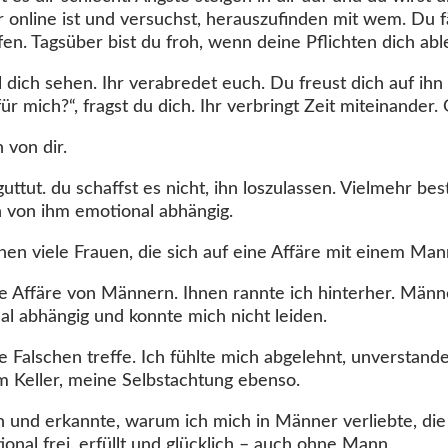
er online ist und versuchst, herauszufinden mit wem. Du 
fen. Tagsüber bist du froh, wenn deine Pflichten dich abl
ll dich sehen. Ihr verabredet euch. Du freust dich auf ihn
für mich?“, fragst du dich. Ihr verbringt Zeit miteinander.
 von dir.
guttut. du schaffst es nicht, ihn loszulassen. Vielmehr be
h von ihm emotional abhängig.
en viele Frauen, die sich auf eine Affäre mit einem Man
ie Affäre von Männern. Ihnen rannte ich hinterher. Männer
al abhängig und konnte mich nicht leiden.
ie Falschen treffe. Ich fühlte mich abgelehnt, unverstand
m Keller, meine Selbstachtung ebenso.
en und erkannte, warum ich mich in Männer verliebte, die
onal frei, erfüllt und glücklich – auch ohne Mann.