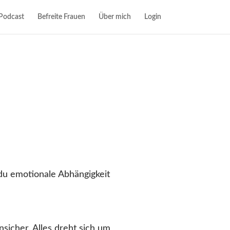
Podcast
Befreite Frauen
Über mich
Login
 du emotionale Abhängigkeit
nsicher. Alles dreht sich um