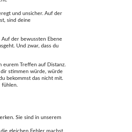
ht.“
eregt und unsicher. Auf der
t, sind deine
ein. Auf der bewussten Ebene
usgeht. Und zwar, dass du
h eurem Treffen auf Distanz.
t dir stimmen würde, würde
 du bekommst das nicht mit.
 fühlen.
erken. Sie sind in unserem
 die gleichen Fehler machst,