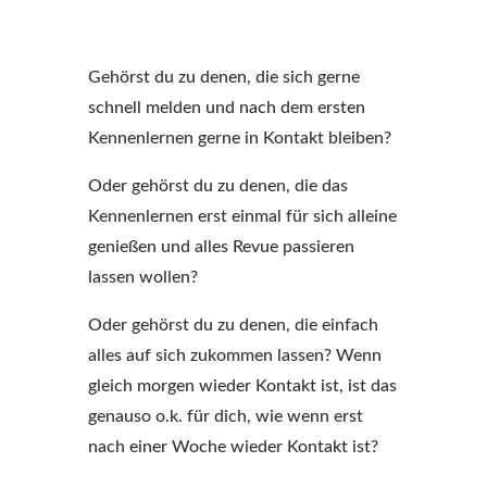
Gehörst du zu denen, die sich gerne
schnell melden und nach dem ersten
Kennenlernen gerne in Kontakt bleiben?
Oder gehörst du zu denen, die das
Kennenlernen erst einmal für sich alleine
genießen und alles Revue passieren
lassen wollen?
Oder gehörst du zu denen, die einfach
alles auf sich zukommen lassen? Wenn
gleich morgen wieder Kontakt ist, ist das
genauso o.k. für dich, wie wenn erst
nach einer Woche wieder Kontakt ist?