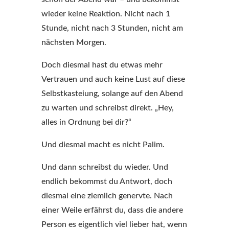
wieder keine Reaktion. Nicht nach 1
Stunde, nicht nach 3 Stunden, nicht am
nächsten Morgen.
Doch diesmal hast du etwas mehr
Vertrauen und auch keine Lust auf diese
Selbstkasteiung, solange auf den Abend
zu warten und schreibst direkt. „Hey,
alles in Ordnung bei dir?“
Und diesmal macht es nicht Palim.
Und dann schreibst du wieder. Und
endlich bekommst du Antwort, doch
diesmal eine ziemlich genervte. Nach
einer Weile erfährst du, dass die andere
Person es eigentlich viel lieber hat, wenn