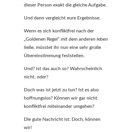
dieser Person exakt die gleiche Aufgabe.
Und dann vergleicht eure Ergebnisse.
Wenn es sich konfliktfrei nach der
„Goldenen Regel“ mit dem anderen leben
ließe, müsstet ihr nun eine sehr große
Übereinstimmung feststellen.
Und? Ist das auch so? Wahrscheinlich
nicht, oder?
Doch was ist jetzt zu tun? Ist es also
hoffnungslos? Können wir gar nicht
konfliktfrei miteinander umgehen?
Die gute Nachricht ist: Doch, können
wir!