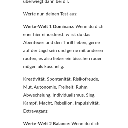
überwiegt dann bei dir.
Werte nun deinen Test aus:
Werte-Welt 1 Dominanz:
Wenn du dich
eher hier einordnest, wirst du das
Abenteuer und den Thrill lieben, gerne
auf der Jagd sein und gerne mit anderen
raufen, es also lieber ein bisschen rauer
mögen als kuschelig.
Kreativität, Spontanität, Risikofreude,
Mut, Autonomie, Freiheit, Ruhm,
Abwechslung, Individualismus, Sieg,
Kampf, Macht, Rebellion, Impulsivität,
Extravaganz
Werte-Welt 2 Balance:
Wenn du dich