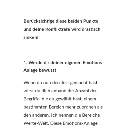
Berücksichtige diese beiden Punkte
und deine Konfliktrate wird drastisch
sinken!
Werde dir deiner eigenen Emotions-
Anlage bewusst
Wenn du nun den Test gemacht hast,
wirst du dich anhand der Anzahl der
Begriffe, die du gewählt hast, einem
bestimmten Bereich mehr zuordnen als
den anderen. Ich nennen die Bereiche
Werte-Welt. Diese Emotions-Anlage