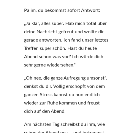
Palim, du bekommst sofort Antwort:
„Ja klar, alles super. Hab mich total über
deine Nachricht gefreut und wollte dir
gerade antworten. Ich fand unser letztes
Treffen super schön. Hast du heute
Abend schon was vor? Ich würde dich
sehr gerne wiedersehen.“
„Oh nee, die ganze Aufregung umsonst“,
denkst du dir. Völlig erschöpft von dem
ganzen Stress kannst du nun endlich
wieder zur Ruhe kommen und freust
dich auf den Abend.
Am nächsten Tag schreibst du ihm, wie
schön der Abend war – und bekommst