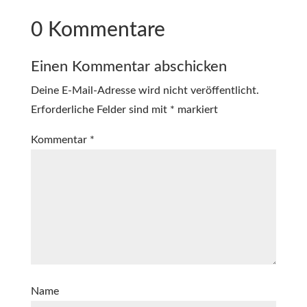
0 Kommentare
Einen Kommentar abschicken
Deine E-Mail-Adresse wird nicht veröffentlicht.
Erforderliche Felder sind mit
*
markiert
Kommentar
*
Name